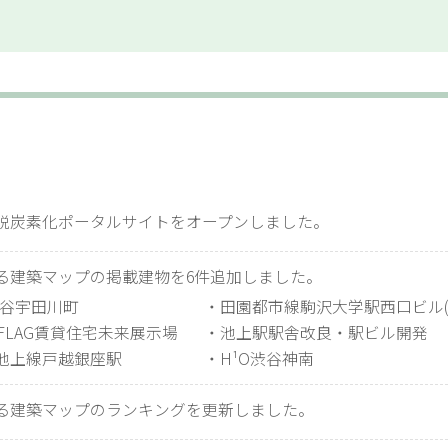
脱炭素化ポータルサイトをオープンしました。
る建築マップの掲載建物を6件追加しました。
渋谷宇田川町
・田園都市線駒沢大学駅西口ビル(2
OFLAG賃貸住宅未来展示場
・池上駅駅舎改良・駅ビル開発
池上線戸越銀座駅
・H¹O渋谷神南
る建築マップのランキングを更新しました。