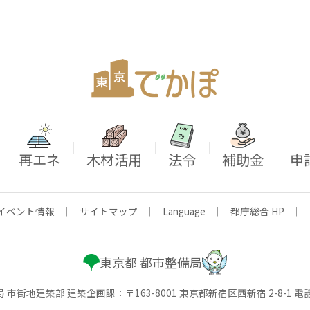
｜
｜
｜
｜
｜
再エネ
木材活用
法令
補助金
申
イベント情報
｜
サイトマップ
｜
Language
｜
都庁総合 HP
｜
東京都 都市整備局
市街地建築部 建築企画課：〒163-8001 東京都新宿区西新宿 2-8-1 電話：0