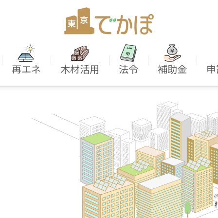
｜
｜
｜
｜
｜
再エネ
木材活用
法令
補助金
申