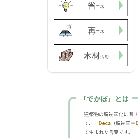
省
エネ
再
エネ
木材
活用
「でかぽ」とは
建築物の脱炭素化に関する情報を
て、「
Deca
（脱炭素＝
て生まれた言葉です。