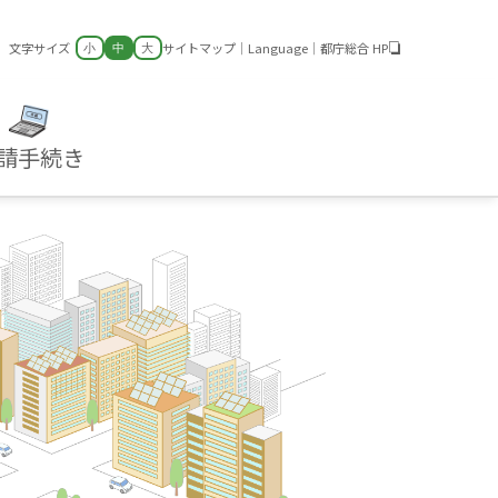
文字サイズ
サイトマップ
｜
Language
｜
都庁総合 HP
小
中
大
請手続き